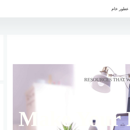
عطور خام
RESOURCES THAT W
Make Your L