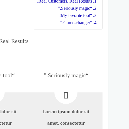
Real Customers. Real Results.
“Seriously magic.”
“My favorite tool!
“Game-changer.”
eal Results.
“My favorite tool!
“Seriously magic.”
olor sit
Lorem ipsum dolor sit
ctetur
amet, consectetur