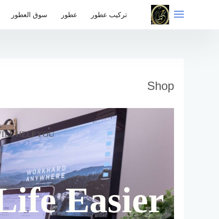
لتجاوز
لى
تركيب عطور
عطور
سوق العطور
لمحتوى
Shop
ILL HELP YOU
ife Easier