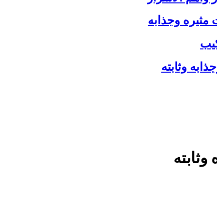
مثيره وجذابه
كيب
ذابه وثابته
وثابته