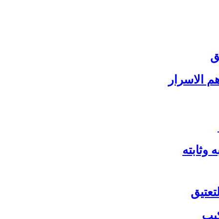
ق
 الاسرار
 وثابته
تعتيق
كيب