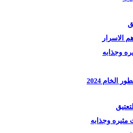
ق
 الاسرار
ره وجذابه
الخام 2024
تعتيق
مثيره وجذابه